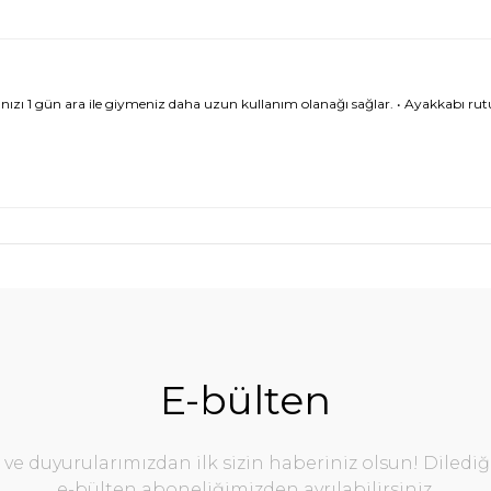
zı 1 gün ara ile giymeniz daha uzun kullanım olanağı sağlar. • Ayakkabı rutub
E-bülten
e duyurularımızdan ilk sizin haberiniz olsun! Diledi
e-bülten aboneliğimizden ayrılabilirsiniz.