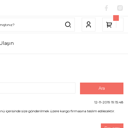
Ulaşın
12-11-2019 19:15:48
ü içerisinde size gönderilmek üzere kargo firmasına teslim edilecektir.