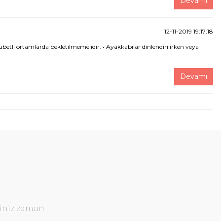
Devamı
12-11-2019 19:17:18
etli ortamlarda bekletilmemelidir. • Ayakkabılar dinlendirilirken veya
Devamı
ğiniz zaman