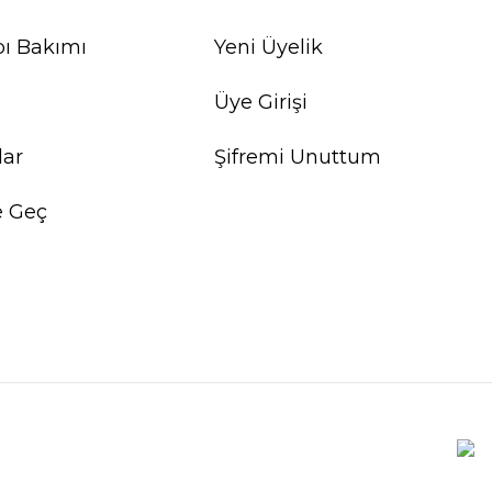
ı Bakımı
Yeni Üyelik
Üye Girişi
lar
Şifremi Unuttum
e Geç