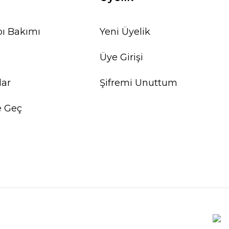
ı Bakımı
Yeni Üyelik
Üye Girişi
lar
Şifremi Unuttum
e Geç