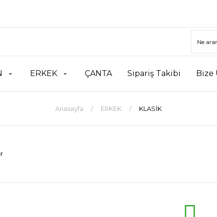
N
ERKEK
ÇANTA
Sipariş Takibi
Bize 
Anasayfa
ERKEK
KLASİK
r