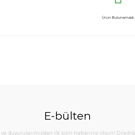
Ürün Bulunamadı.
E-bülten
e duyurularımızdan ilk sizin haberiniz olsun! Diledi