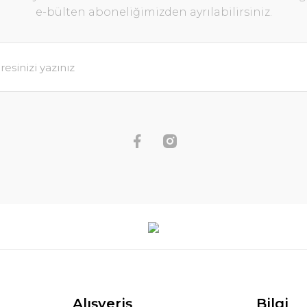
e-bülten aboneliğimizden ayrılabilirsiniz.
Alışveriş
Bilgi